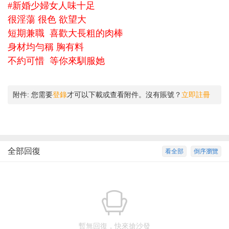
#新婚少婦女人味十足
很淫蕩 很色 欲望大
短期兼職 喜歡大長粗的肉棒
身材均勻稱 胸有料
不約可惜 等你來馴服她
附件:
您需要
登錄
才可以下載或查看附件。沒有賬號？
立即註冊
全部回復
看全部
倒序瀏覽
暫無回復，快來搶沙發