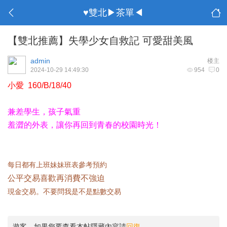
♥雙北▶茶單◀
【雙北推薦】失學少女自救記 可愛甜美風
admin
楼主
2024-10-29 14:49:30
954
0
小愛 160/B/18/40
兼差學生，孩子氣重
羞澀的外表，讓你再回到青春的校園時光！
每日都有上班妹妹班表參考預約
公平交易喜歡再消費不強迫
現金交易。不要問我是不是點數交易
遊客，如果您要查看本帖隱藏內容請
回復