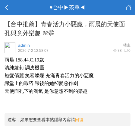
♥台中▶茶單◀
【台中推薦】青春活力小惡魔，雨晨的天使面
孔與意外樂趣 🌸🤭
admin
楼主
2026-7-2 12:58:07
78
0
雨晨 158.44.C.19歲
清純蘿莉 調皮機靈
短髮俏麗 笑容燦爛 充滿青春活力的小惡魔
課堂上的乖巧 課後的她卻愛惡作劇
天使面孔下的淘氣 是你意想不到的樂趣
遊客，如果您要查看本帖隱藏內容請
回復