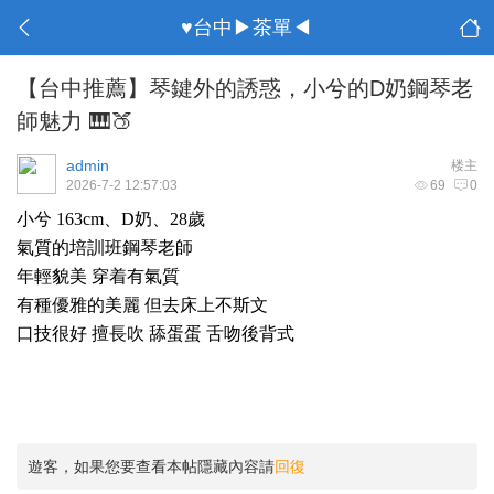
♥台中▶茶單◀
【台中推薦】琴鍵外的誘惑，小兮的D奶鋼琴老
師魅力 🎹🍑
admin
楼主
2026-7-2 12:57:03
69
0
小兮 163cm、D奶、28歲
氣質的培訓班鋼琴老師
年輕貌美 穿着有氣質
有種優雅的美麗 但去床上不斯文
口技很好 擅長吹 舔蛋蛋 舌吻後背式
遊客，如果您要查看本帖隱藏內容請
回復