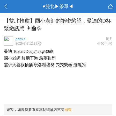
♥雙北▶茶單◀
【雙北推薦】國小老師的祕密慾望，曼迪的D杯
緊緻誘惑 👩‍🏫💦
admin
楼主
2026-7-2 12:38:40
55
0
曼迪 162cm/Dcup/47kg/30歲
國小老師 短期下海 慾望強烈
需求大喜歡抽插 玩各種姿勢 穴穴緊緻 濕濕的
遊客，如果您要查看本帖隱藏內容請
回復