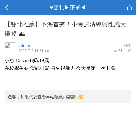
♥雙北▶茶單◀
【雙北推薦】下海首秀！小魚的清純與性感大
爆發 🌊
admin
楼主
2026-7-2 11:51:44
51
0
小魚 155cm.B奶.19歲
在校學生妹 清純可愛 身材很暴力 今天是第一次下海
遊客，如果您要查看本帖隱藏內容請
回復