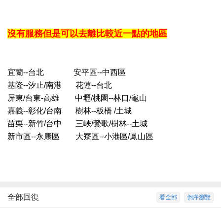
沒有服務但是可以去離比較近一點的地區
宜蘭--台北 安平區--中西區
基隆--汐止/南港 花蓮--台北
屏東/台東-高雄 中壢/桃園--林口/龜山
嘉義--彰化/台南 樹林--板橋 /土城
苗栗--新竹/台中 三峽/鶯歌/樹林--土城
新市區--永康區 大寮區--小港區/鳳山區
全部回復
看全部
倒序瀏覽