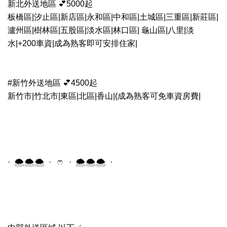
新北外送地區 💕5000起
板橋區|汐止區|新店區|永和區|中和區|土城區|三重區|新莊區|
瀘州區|樹林區|五股區|
淡水區|林口區| 龜山區|八里|淡
水
|+200車資
|成為熟客即可安排住家|
#新竹外送地區 💕4500起
新竹市|竹北市|東區|北區|香山
|(成為熟客可免車資房費|
· 🌨️🌨️🌨️ · ෆ · 🌨️🌨️🌨️ ·