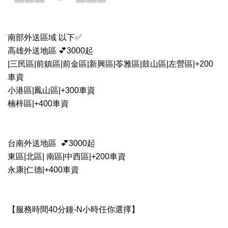
南部外送區域 以下✅
高雄外送地區 💕3000起
|三民區|前鎮區|前金區|新興區|苓雅區|鼓山區|左營區|+200
車
資
小港區|鳳山區|+300車
資
楠梓區|+400車資
台南外送地區 💕3000起
東區|北區| 南區|中西區|+200車資
永康|仁德|+400車資
【服務時間40分鐘-N小時任你選擇】