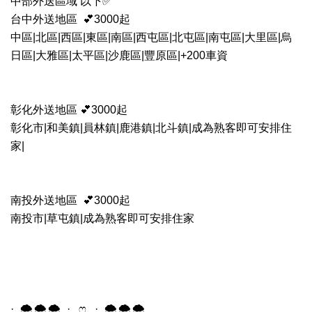
中部外送區域 以下✅
台中外送地區 💕3000起
中區|北區|西區|東區|南區|西屯區|北屯區|南屯區|大里區|烏
日區|大雅區|太平區|
沙鹿區|豐原區|+200車資
彰化外送地區 💕3000起
彰化市|和美鎮|員林鎮|鹿港鎮|北斗鎮
|成為熟客即可安排住
家|
南投外送地區 💕3000起
南投市|草屯鎮
|成為熟客即可安排住家
· 🌨️🌨️🌨️ · ෆ · 🌨️🌨️🌨️