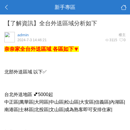
新手專區
【了解資訊】全台外送區域分析如下
admin
楼主
2024-7-3 14:46:21
3115
0
奈奈家全台外送區域 各區如下🔽
北部外送區域 以下✅
台北外送地區 💕5000起
中正區|萬華區|大同區|中山區|松山區|大安區|信義區|內湖區|
南港區|士林區|北投區|文山區
|成為熟客即可安排住家|