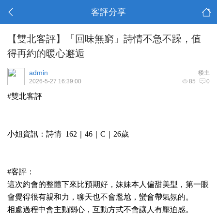
客評分享
【雙北客評】「回味無窮」詩情不急不躁，值
得再約的暖心邂逅
admin
楼主
2026-5-27 16:39:00
85
0
#雙北客評
小姐資訊：詩情 162｜46｜C｜26歲
#客評：
這次約會的整體下來比預期好，妹妹本人偏甜美型，第一眼
會覺得很有親和力，聊天也不會尷尬，蠻會帶氣氛的。
相處過程中會主動關心，互動方式不會讓人有壓迫感。