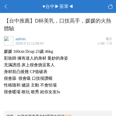
♥台中▶茶單◀
【台中推薦】D杯美乳，口技高手，媛媛的火熱
體驗
admin
楼主
2026-5-11 11:08:43
88
0
媛媛 160cm Dcup 23歲 46kg
彩妝師 擁有迷人的身材 曼妙的身姿
充滿誘惑 床上很會挑逗客人
身材前凸後翹 CP值破表
很會舔 很會吸 口技很讚喔
性格隨和 健談 主動 不會怯場
很會暖場 敢玩 敢秀 給你女友fu