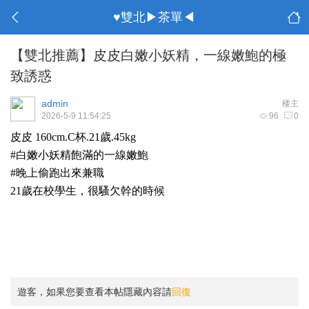
♥雙北▶茶單◀
【雙北推薦】皮皮白嫩小妖精，一線嫩鮑的極
致誘惑
admin
楼主
2026-5-9 11:54:25
96
0
皮皮 160cm.C杯.21歲.45kg
#白嫩小妖精飽滿的一線嫩鮑
#晚上偷跑出來兼職
21歲在校學生，很騷欠幹的時候
遊客，如果您要查看本帖隱藏內容請
回復