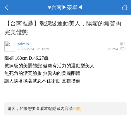
♥台南▶茶單◀
【台南推薦】教練級運動美人，陽媚的無贅肉
完美體態
admin
楼主
2026-2-24 13:16:29
254
0
陽媚 163cm.D.46.27歲
教練級的美麗體態 健康有活力的運動型美人
無死角的漂亮臉蛋 無贅肉的美麗酮體
讓人揉著揉著就忍不住衝動 直接撲倒
遊客，如果您要查看本帖隱藏內容請
回復