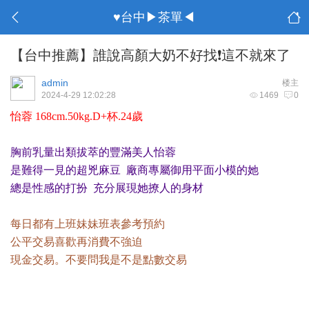
♥台中▶茶單◀
【台中推薦】誰說高顏大奶不好找❗️這不就來了
admin
楼主
2024-4-29 12:02:28
1469
0
怡蓉 168cm.50kg.D+杯.24歲
胸前乳量出類拔萃的豐滿美人怡蓉
是難得一見的超兇麻豆 廠商專屬御用平面小模的她
總是性感的打扮 充分展現她撩人的身材
每日都有上班妹妹班表參考預約
公平交易喜歡再消費不強迫
現金交易。不要問我是不是點數交易