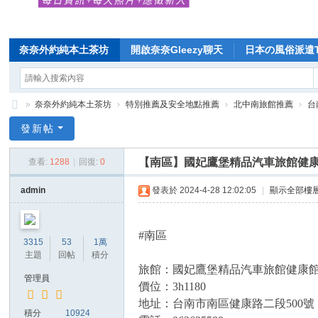
奈奈外約純本土茶坊
開啟奈奈Gleezy聊天
日本の風俗派遣Te
»
奈奈外約純本土茶坊
›
特別推薦及安全地點推薦
›
北中南旅館推薦
›
台
Di
發新帖
sc
【南區】國妃鷹堡精品汽車旅館健康
查看:
1288
|
回復:
0
uz
!
admin
發表於 2024-4-28 12:02:05
|
顯示全部樓
B
oa
#南區
3315
53
1萬
rd
主題
回帖
積分
旅館：國妃鷹堡精品汽車旅館健康
管理員
價位：3h1180
地址：台南市南區健康路二段500號
積分
10924