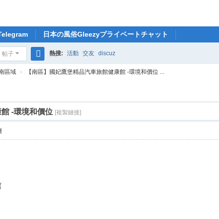
legram
日本の風俗Gleezyプライベートチャット
熱搜:
活動
交友
discuz
帖子
搜
南區域
›
【南區】國妃鷹堡精品汽車旅館健康館 -環境和價位 ...
索
館 -環境和價位
[複製鏈接]
層
館