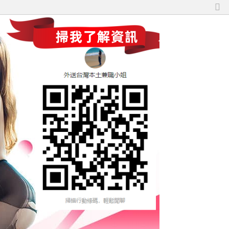
切
換
到
窄
版