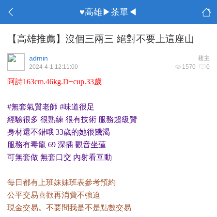
♥高雄▶茶單◀
【高雄推薦】沒個三兩三 絕對不要上這座山
admin
楼主
2024-4-1 12:11:00
1570
0
阿詩163cm.46kg.D+cup.33歲
#無套氣質老師 #味道很足
經驗很多 很熟練 很有技術 服務超級贊
身材還不錯哦 33歲的她很饑渴
服務有毒龍 69 深插 觀音坐蓮
可無套做 無套口交 內射看互動
每日都有上班妹妹班表參考預約
公平交易喜歡再消費不強迫
現金交易。不要問我是不是點數交易