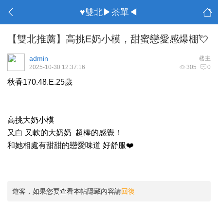
♥雙北▶茶單◀
【雙北推薦】高挑E奶小模，甜蜜戀愛感爆棚💘
admin
楼主
2025-10-30 12:37:16
305
0
秋香170.48.E.25歲
高挑大奶小模
又白 又軟的大奶奶 超棒的感覺！
和她相處有甜甜的戀愛味道 好舒服❤️
遊客，如果您要查看本帖隱藏內容請
回復