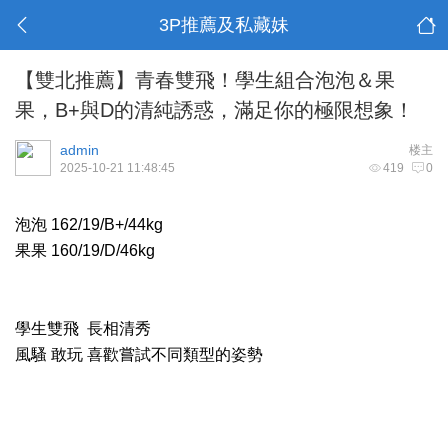
3P推薦及私藏妹
【雙北推薦】青春雙飛！學生組合泡泡＆果
果，B+與D的清純誘惑，滿足你的極限想象！
admin
楼主
2025-10-21 11:48:45
419
0
泡泡 162/19/B+/44kg
果果 160/19/D/46kg
學生雙飛 長相清秀
風騷 敢玩 喜歡嘗試不同類型的姿勢