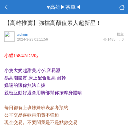
♥高雄▶茶單◀
【高雄推薦】強檔高顏值素人超新星！
admin
楼主
2024-3-23 01:11:56
1485
0
小貓158/47/D/20y
小隻大奶超甜美,小穴容易濕
易高潮體質 床上配合度高 耐幹
嬌喘的讓你無法自拔
親密互動好還會用胸部幫你按摩身體唷
每日都有上班妹妹班表參考預約
公平交易喜歡再消費不強迫
現金交易。不要問我是不是點數交易