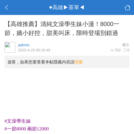
♥高雄▶茶單◀
【高雄推薦】清純文澡學生妹小漫！8000一
節，嬌小好控，甜美叫床，限時登場別錯過
admin
楼主
2025-4-25 00:16:49
762
0
遊客，如果您要查看本帖隱藏內容請
回復
#文澡學生妹
#一節8000 兩節12000