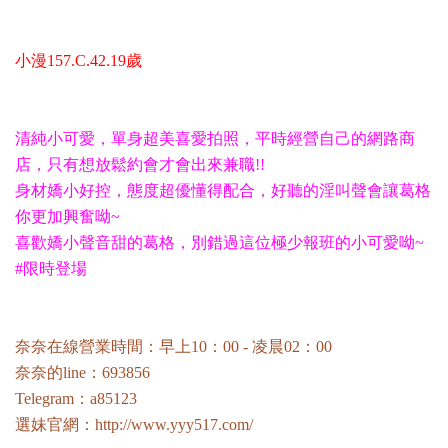
小漫157.C.42.19歲
清純小可愛，單身超美喜愛拍照，平時經營自己的網路商
店，只有想放鬆約會才會出來兼職!!
身材嬌小好控，態度超優懂得配合，好聽的淫叫聲會讓葛格
你更加興奮呦~
喜歡嬌小聲音甜的葛格，別錯過這位極少報班的小可愛呦~
#限時登場
奈奈在線營業時間：早上10：00 - 凌晨02：00
奈奈的line：693856
Telegram：a85123
選妹官網：
http://www.yyy517.com/