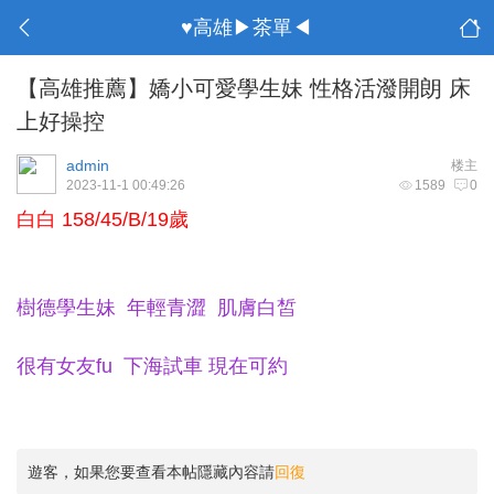
♥高雄▶茶單◀
【高雄推薦】嬌小可愛學生妹 性格活潑開朗 床
上好操控
admin
楼主
2023-11-1 00:49:26
1589
0
白白 158/45/B/19歲
樹德學生妹 年輕青澀 肌膚白皙
很有女友fu
下海試車 現在可約
遊客，如果您要查看本帖隱藏內容請
回復