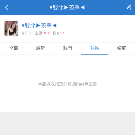
♥雙北▶茶單◀
♥雙北▶茶單◀
今日:
0
主題:
816
排名:
21
全部
最新
熱門
熱帖
精華
本版塊或指定的範圍內尚無主題