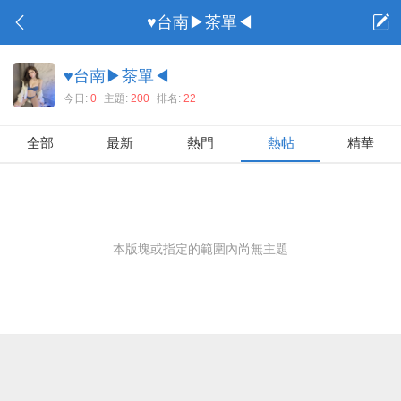
♥台南▶茶單◀
♥台南▶茶單◀
今日:
0
主題:
200
排名:
22
全部
最新
熱門
熱帖
精華
本版塊或指定的範圍內尚無主題