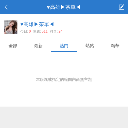
♥高雄▶茶單◀
♥高雄▶茶單◀
今日:
0
主題:
511
排名:
24
全部
最新
熱門
熱帖
精華
本版塊或指定的範圍內尚無主題