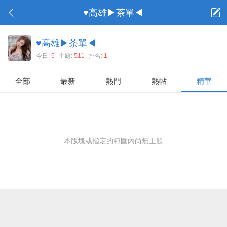
♥高雄▶茶單◀
♥高雄▶茶單◀
今日:
5
主題:
511
排名:
1
全部
最新
熱門
熱帖
精華
本版塊或指定的範圍內尚無主題