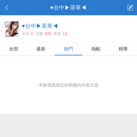
♥台中▶茶單◀
♥台中▶茶單◀
今日:
0
主題:
806
排名:
13
全部
最新
熱門
熱帖
精華
本版塊或指定的範圍內尚無主題