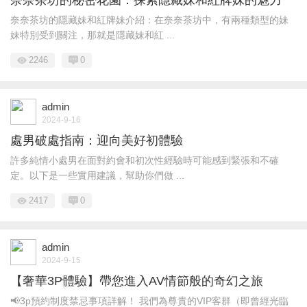
奈奈茶坊的隱藏妹和紅牌妹介紹：在奈奈茶坊中，有兩種類型的妹
妹特別受到關注，那就是隱藏妹和紅 ...
2246
0
admin
2024-9-16
處男破處指南：迎向美好初體驗
許多純情小處男在面對約會和初次性經驗時可能感到緊張和不確
定。以下是一些實用建議，幫助你們做 ...
2417
0
admin
2024-9-15
【奢華3P體驗】帶您進入AV情節般的奇幻之旅
📢3p預約制度禁忌事項詳解！ 我們為尊貴的VIP客群（即曾經光臨