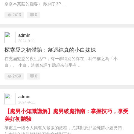
奈奈本茶莊的顧客） 敞開了3P ...
2413
0
admin
2024-9-11
探索愛之初體驗：邂逅純真的小白妹妹
在充滿魅惑的夜生活中，有一群特別的存在，我們稱之為「小
白」。 小白，這個名詞乍聽起來似乎有 ...
2469
0
admin
2024-9-11
【處男小知識講解】處男破處指南：掌握技巧，享受
美好初體驗
破處是一段令人興奮又緊張的旅程，尤其對於那些純情小處男們，