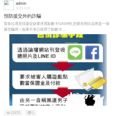
admin
2023-9-21
預防援交外約詐騙
當各位遇見找援交妹要求買點數卡GASH時,您要先明白這將是一場
援交騙局！如果不幸已經買了點數卡 ...
17473
1