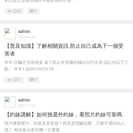
初次踏入這個領域時可能會感到不知 ...
2336
0
admin
2024-6-28
【普及知識】了解相關資訊 防止自己成為下一個受
害者
🌸🌸 詐騙方法有很多 為了防止辛苦賺的錢白白打水漂 請記住以下三
點： 🌸🌸1.如3K/1H/1S 5K ...
2257
0
admin
2024-7-14
【約妹講解】如何挑選外約妹，看照片約妹可靠嗎
照片修那麼大，到底是真是假？就算是照騙也罷，只要不遇到仙人
跳！ 相信各位老司機一定遭遇 ...