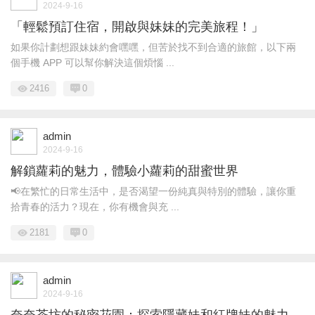
2024-9-16
「輕鬆預訂住宿，開啟與妹妹的完美旅程！」
如果你計劃想跟妹妹約會嘿嘿，但苦於找不到合適的旅館，以下兩
個手機 APP 可以幫你解決這個煩惱 ...
2416
0
admin
2024-9-16
解鎖蘿莉的魅力，體驗小蘿莉的甜蜜世界
📢在繁忙的日常生活中，是否渴望一份純真與特別的體驗，讓你重
拾青春的活力？現在，你有機會與充 ...
2181
0
admin
2024-9-16
奈奈茶坊的秘密花園：探索隱藏妹和紅牌妹的魅力