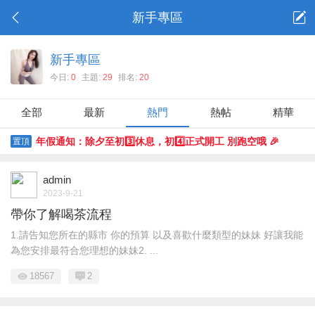
新手專區
新手專區
今日:
0
主題:
29
排名:
20
全部
最新
熱門
熱帖
精華
年假通知：除夕至初3️⃣休息，初4️⃣正式開工 別跑空哦 🎉
置頂
admin
2023-9-21
帶你了解喝茶流程
1.請告知您所在的縣市 你的預算 以及喜歡什麼類型的妹妹 好讓我能
為您安排最符合您理想的妹妹2. ...
18567
2